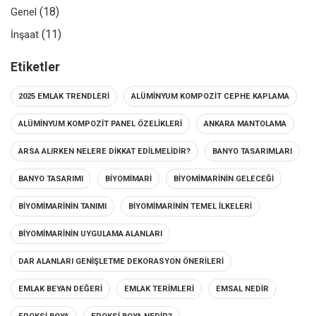
(18)
Genel
(11)
İnşaat
Etiketler
2025 EMLAK TRENDLERI
ALÜMINYUM KOMPOZIT CEPHE KAPLAMA
ALÜMINYUM KOMPOZIT PANEL ÖZELIKLERI
ANKARA MANTOLAMA
ARSA ALIRKEN NELERE DIKKAT EDILMELIDIR?
BANYO TASARIMLARI
BANYO TASARIMI
BIYOMIMARI
BIYOMIMARININ GELECEĞI
BIYOMIMARININ TANIMI
BIYOMIMARININ TEMEL İLKELERI
BIYOMIMARININ UYGULAMA ALANLARI
DAR ALANLARI GENIŞLETME DEKORASYON ÖNERILERI
EMLAK BEYAN DEĞERI
EMLAK TERIMLERI
EMSAL NEDIR