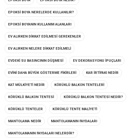
EPOKSI BOYA
EPOKSI BOYA NEDIR?
EPOKSI BOYA NERELERDE KULLANILIR?
EPOKSI BOYANIN KULLANIM ALANLARI
EV ALIRKEN DIKKAT EDILMESI GEREKENLER
EV ALIRKEN NELERE DIKKAT EDILMELI
EVDEKI SU BASINCININ DÜŞMESI
EV DEKORASYONU IPUÇLARI
EVINI DAHA BÜYÜK GÖSTERME FIKIRLERI
KAR IRTIFAKI NEDIR
KAT MÜLKIYETI NEDIR
KÖRÜKLÜ BALKON TENTELERI
KÖRÜKLÜ BALKON TENTESI
KÖRÜKLÜ BALKON TENTESI NEDIR?
KÖRÜKLÜ TENTELER
KÖRÜKLÜ TENTE MALIYETI
MANTOLAMA NEDIR
MANTOLAMANIN FAYDALARI
MANTOLAMANIN FAYDALARI NELERDIR?