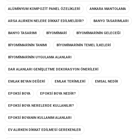
ALÜMINYUM KOMPOZIT PANEL ÖZELIKLERI
ANKARA MANTOLAMA
ARSA ALIRKEN NELERE DIKKAT EDILMELIDIR?
BANYO TASARIMLARI
BANYO TASARIMI
BIYOMIMARI
BIYOMIMARININ GELECEĞI
BIYOMIMARININ TANIMI
BIYOMIMARININ TEMEL İLKELERI
BIYOMIMARININ UYGULAMA ALANLARI
DAR ALANLARI GENIŞLETME DEKORASYON ÖNERILERI
EMLAK BEYAN DEĞERI
EMLAK TERIMLERI
EMSAL NEDIR
EPOKSI BOYA
EPOKSI BOYA NEDIR?
EPOKSI BOYA NERELERDE KULLANILIR?
EPOKSI BOYANIN KULLANIM ALANLARI
EV ALIRKEN DIKKAT EDILMESI GEREKENLER