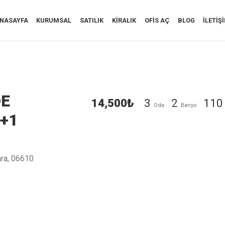
NASAYFA
KURUMSAL
SATILIK
KIRALIK
OFIS AÇ
BLOG
İLETIŞ
DE
14,500₺
3
2
11
Oda
Banyo
+1
ara, 06610