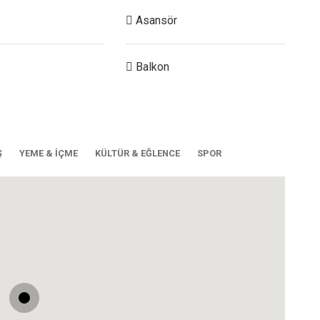
Asansör
Balkon
Ş
YEME & İÇME
KÜLTÜR & EĞLENCE
SPOR