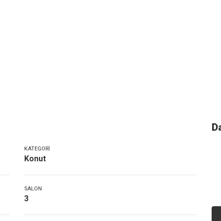
D
KATEGORI
Konut
SALON
3