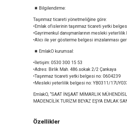
◾️Bilgilendirme:
Taşınmaz ticareti yönetmeliğine göre:
•Emlak ofislerinin taşınmaz ticareti yetki belge
•Gayrimenkul danışmanlarının mesleki yeterlilik
•Alıcı ile yer gösterme belgesi imzalanması ger
◾️EmlakO kurumsal:
•İletişim: 0530 300 15 53
•Adres: Birlik Mah. 486.sokak 2/2 Çankaya
•Taşınmaz ticareti yetki belgesi no: 0604239
•Mesleki yeterlilik belgesi no: YB0311/17UY0
EmlakO, “SAAT İNŞAAT MİMARLIK MÜHENDİS
MADENCİLİK TURİZM BEYAZ EŞYA EMLAK SANAYİ
Özellikler