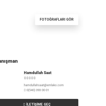
FOTOĞRAFLARI GÖR
anışman
Hamdullah Saat
hamdullahsaat@emlako.com
0(540) 093 00 01
İLETIŞIME GEÇ